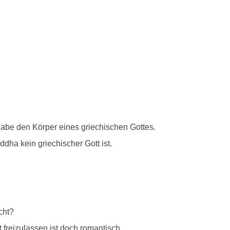
habe den Körper eines griechischen Gottes.
dha kein griechischer Gott ist.
cht?
freizulassen ist doch romantisch.