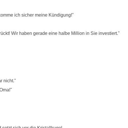
ekomme ich sicher meine Kündigung!"
ückt! Wir haben gerade eine halbe Million in Sie investiert."
r nicht."
 Oma!"
tzt sich vor die Kristallkugel.