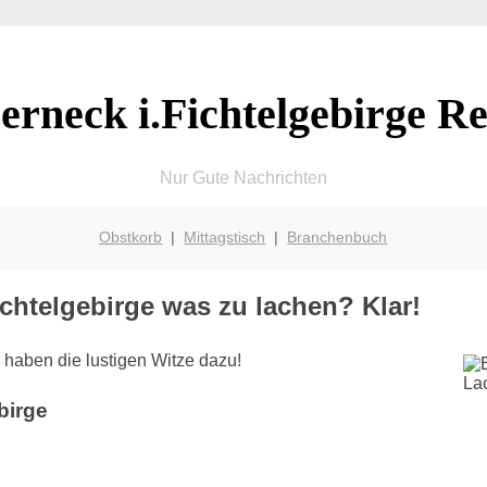
erneck i.Fichtelgebirge Re
Nur Gute Nachrichten
Obstkorb
|
Mittagstisch
|
Branchenbuch
ichtelgebirge was zu lachen? Klar!
 haben die lustigen Witze dazu!
birge